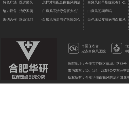
特色疗法
医师团队
·怎样才能配合白癜风的治
·白癜风的早期症状有什么
给力设备
治疗案例
·白癜风不治疗危害大么?
·白癜风初期痒吗
密切合作
联系我们
·白癜风向周围扩散该怎么
·白色线状皮肤病与白癜风
市医保农合
白
定点白癜风医院
中
医院地址：合肥市庐阳区蒙城北路88号
市内乘车：15、134、233路公交车公
版权所有：合肥华研白癜风防治所附属