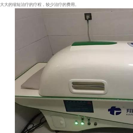
女性白癜风医师
青少年白癜风医师
大大的缩短治疗的疗程，较少治疗的费用。
孙定英 医师
高汝辉 医师