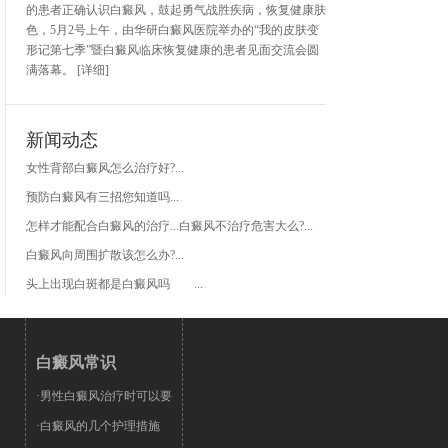
的患者正确认识白癜风，鼓起勇气战胜疾病，恢复健康肤
色，5月2号上午，由华研白癜风医院举办的“我的皮肤变
形记第七季”暨白癜风临床恢复健康的患者见面交流会圆
满落幕。
[详细]
新闻动态
女性背部白癜风怎么治疗好?...
预防白癜风有三招您知道吗...
怎样才能配合白癜风的治疗...
白癜风不治疗危害大么?...
白癜风向周围扩散该怎么办?...
头上出现白斑都是白癜风吗 ...
白癜风常识
·男性白癜风治疗时可以要
·白癜风的几个护理措施