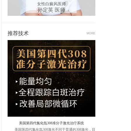
女性白癜风医师
青少
孙定英 医师
高
推荐技术
MORE
美国第四代氯化氙308准分子激光治疗系统
美国第四代氯化氙308激光不同于普通的308激光，目