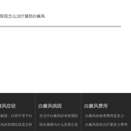
医院怎么治疗腿部白癜风
癜风症状
白癜风病因
白癜风费用
家解疑：白斑不等于白
·生活中白癜风的有效预防
·白癜风的检查费用是多少
癜风的初期症状是怎样
·阳光暴晒为什么容易引发
·白癜风脱色治疗要多少费用