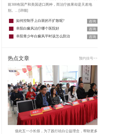
前308有国产和美国进口两种，而治疗效果却是天差地
别。...
[详细]
如何控制手上白斑的不扩散呢?
咨询
阜阳白癜风治疗哪个医院好
咨询
阜阳青少年白癜风平时该怎么防治
咨询
热点文章
预约挂号>>
值此五一小长假，为了践行祛白公益理念，帮助更多