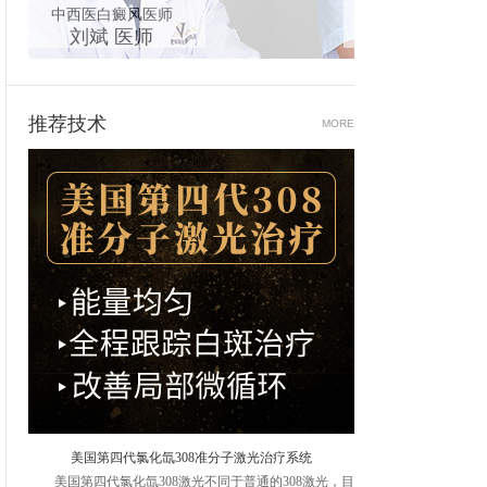
女性白癜风医师
青少
孙定英 医师
高
推荐技术
MORE
美国第四代氯化氙308准分子激光治疗系统
美国第四代氯化氙308激光不同于普通的308激光，目