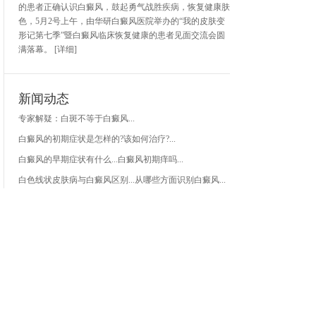
的患者正确认识白癜风，鼓起勇气战胜疾病，恢复健康肤
色，5月2号上午，由华研白癜风医院举办的“我的皮肤变
形记第七季”暨白癜风临床恢复健康的患者见面交流会圆
满落幕。
[详细]
新闻动态
专家解疑：白斑不等于白癜风...
白癜风的初期症状是怎样的?该如何治疗?...
白癜风的早期症状有什么...
白癜风初期痒吗...
白色线状皮肤病与白癜风区别...
从哪些方面识别白癜风...