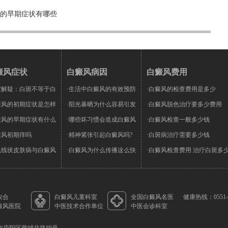
的早期症状有哪些
癜风症状
白癜风病因
白癜风费用
家解疑：白斑不等于白
·生活中白癜风的有效预防
·白癜风的检查费用是多少
癜风的初期症状是怎样
·阳光暴晒为什么容易引发
·白癜风脱色治疗要多少费用
癜风的早期症状有什么
·哪些坏习惯会造成白癜风
·白癜风检查一般多少钱
癜风初期痒吗
·精神紧张引起白癜风吗?
·白斑病治疗需要多少钱
色线状皮肤病与白癜风
·白癜风为什么传播这么快
·白癜风检查费用 治疗白斑多
农合
白癜风儿童科室
全国白癜风名医
健康热线：0551-6
癜风医院
中医技术合作单位
中医会诊科室