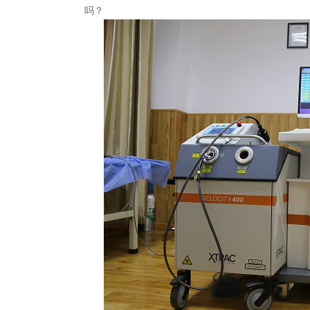
女性白癜风医师
青少
吗？
孙定英 医师
高