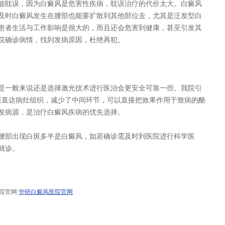
耽误，因为白癜风是危害性疾病，耽误治疗的代价太大。白癜风
及时白癜风发生在腰部也能要扩散到其他部位去，尤其是泛发型白
患者生活与工作影响是很大的，而且还会危害到健康，甚至引发其
院确诊病情，找到发病原因，杜绝再犯。
一般来说还是选择激光技术进行医治会更安全可靠一些。我院引
光束直达病灶组织，减少了中间环节，可以直接把效果作用于致病的酪
发病源，是治疗白癜风疾病的优先选择。
部出现白斑多半是白癜风，如若确诊需及时到医院进行科学医
就诊。
医院官网
华研白癜风医院官网