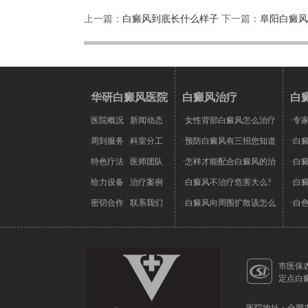
上一篇：
白癜风到底长什么样子
下一篇：
阜阳白癜风
华研白癜风医院
白癜风治疗
白
医院概况
新闻动态
·女性背部白癜风怎么治疗
·专
周到服务
科室分工
·预防白癜风有三招您知道
·白
特色疗法
医师团队
·怎样才能配合白癜风的治
·白
给力设备
治疗案例
·白癜风不治疗危害大么?
·白
密切合作
联系我们
·白癜风向周围扩散该怎么
·白
市医保
定点白