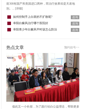
前308有国产和美国进口两种，而治疗效果却是天差地
别。...
[详细]
如何控制手上白斑的不扩散呢?
咨询
阜阳白癜风治疗哪个医院好
咨询
阜阳青少年白癜风平时该怎么防治
咨询
热点文章
预约挂号>>
值此五一小长假，为了践行祛白公益理念，帮助更多