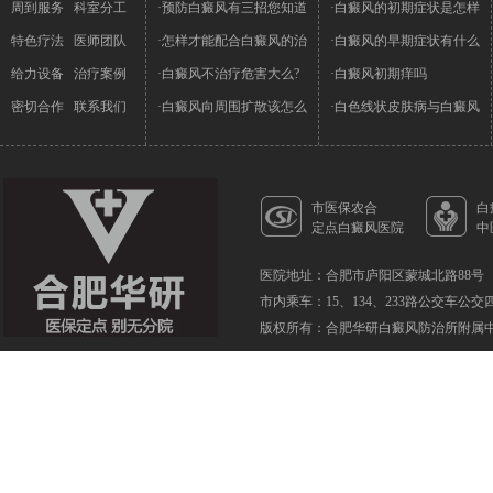
周到服务
科室分工
·预防白癜风有三招您知道
·白癜风的初期症状是怎样
特色疗法
医师团队
·怎样才能配合白癜风的治
·白癜风的早期症状有什么
给力设备
治疗案例
·白癜风不治疗危害大么?
·白癜风初期痒吗
密切合作
联系我们
·白癜风向周围扩散该怎么
·白色线状皮肤病与白癜风
市医保农合
白
定点白癜风医院
中
医院地址：合肥市庐阳区蒙城北路88号
市内乘车：15、134、233路公交车公
版权所有：合肥华研白癜风防治所附属