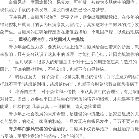
白癜风曾一度因难根治、易复发、可扩散，被称为皮肤病中的顽症，
现代治疗手段的不断发展，摆脱白斑困扰已经不是梦想。
医生强调，白癜风的治疗一定要坚持，避免出现断断续续。在多年的
得到控制后就盲目的认为疾病康复无需治疗，其实这对于白癜风的治疗效
象产生。白癜风的正确治疗应当在康复后增加一个巩固疗程，以免出现病
二 、重视心理治疗，坦然面对人生挑战
青少年面临压力多，要想从心理上治疗白癜风给自己带来的折磨，患
来影响，只有充分认识了这其中的道理，才能打开心结，让阳光填满你的
1、面对现实：很多人的烦恼是由于对于生活的期望值过高而造成的，
因此，正确的面对现实，不抱幻想，也就不会自寻烦恼。
2、转移注意力：有了烦恼，尽量克制自己的情绪，并将注意力转移到
样就不至于“越想越别扭，越想越伤心”，也就不会时刻想着白癜风疾病了
3、培养自控力：对于烦恼和不愉快，承认其发生的合理性，有足够的
对付它。当然，这要在平日里注重心理素质的培养和锻炼，才能遇事不慌
能退，轻松自如;凡事认真，一味固执，肯定烦恼重重。
青少年是社会发展的未来希望，是建设的中流砥柱，是家庭组成的关
会的繁荣，的稳定，家庭的和睦。一旦发现有白癜风发生，千万不要讳疾
青少年白癜风患者的心理治疗。
白癜风不仅要早治疗，而且治疗白癜
当受骗，更要注意治疗的坚持，治疗的护理。