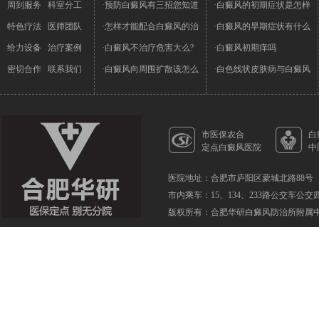
周到服务
科室分工
·预防白癜风有三招您知道
·白癜风的初期症状是怎样
特色疗法
医师团队
·怎样才能配合白癜风的治
·白癜风的早期症状有什么
给力设备
治疗案例
·白癜风不治疗危害大么?
·白癜风初期痒吗
密切合作
联系我们
·白癜风向周围扩散该怎么
·白色线状皮肤病与白癜风
市医保农合
白
定点白癜风医院
中
医院地址：合肥市庐阳区蒙城北路88号
市内乘车：15、134、233路公交车公
版权所有：合肥华研白癜风防治所附属