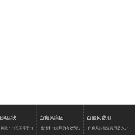
癜风症状
白癜风病因
白癜风费用
家解疑：白斑不等于白
·生活中白癜风的有效预防
·白癜风的检查费用是多少