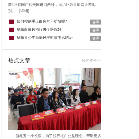
前308有国产和美国进口两种，而治疗效果却是天差地
别。...
[详细]
如何控制手上白斑的不扩散呢?
咨询
阜阳白癜风治疗哪个医院好
咨询
阜阳青少年白癜风平时该怎么防治
咨询
热点文章
预约挂号>>
值此五一小长假，为了践行祛白公益理念，帮助更多