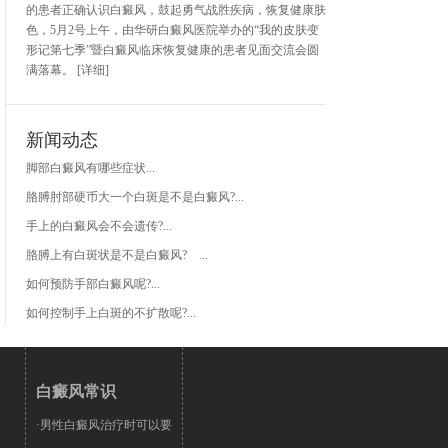
的患者正确认识白癜风，鼓起勇气战胜疾病，恢复健康肤
色，5月2号上午，由华研白癜风医院举办的“我的皮肤变
形记第七季”暨白癜风临床恢复健康的患者见面交流会圆
满落幕。
[详细]
新闻动态
脚部白癜风有哪些症状...
胳膊肘部硬币大一个白斑是不是白癜风?...
手上的白癜风会不会遗传?...
胳膊上有白斑状是不是白癜风? ...
如何预防手部白癜风呢?...
如何控制手上白斑的不扩散呢?...
白癜风常识
·男性白癜风治疗时可以要