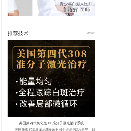
青少年白癜风医师
中西
高汝辉 医师
推荐技术
MORE
美国第四代氯化氙308准分子激光治疗系统
美国第四代氯化氙308激光不同于普通的308激光，目