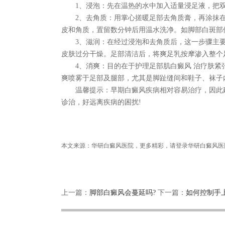
1、浸泡：先在温热的水中加入适量浸足液，把双
2、去角质：用掌心搓暖足部去角质膏，再涂抹在
皮和角质，置留数分钟后用温水洗净。如脚部白斑部
3、滋润：在经过浸泡和去角质后，这一步骤主要
皮肤过分干燥。足部清洁后，将爽足乳按摩渗入整个
4、消爽：目的在于护理足部肌白癜风 治疗肤紧张
爽喷雾于足部及腿部，尤其是脚趾缝间和鞋子、袜子
温馨提示：早期白癜风疾病相对容易治疗，因此建
诊治，好远离疾病的困扰!
本文来源：华研白癜风医院，更多精彩，请登录华研白癜风
上一篇：
脚部白癜风会蔓延吗?
下一篇：
如何控制手