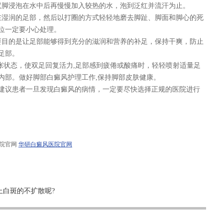
脚浸泡在水中后再慢慢加入较热的水，泡到泛红并流汗为止。
湿润的足部，然后以打圈的方式轻轻地磨去脚趾、脚面和脚心的死
位一定要小心处理。
目的是让足部能够得到充分的滋润和营养的补足，保持干爽，防止
足部。
状态，使双足回复活力,足部感到疲倦或酸痛时，轻轻喷射适量足
内部。做好脚部白癜风护理工作,保持脚部皮肤健康。
议患者一旦发现白癜风的病情，一定要尽快选择正规的医院进行
医院官网
华研白癜风医院官网
上白斑的不扩散呢?